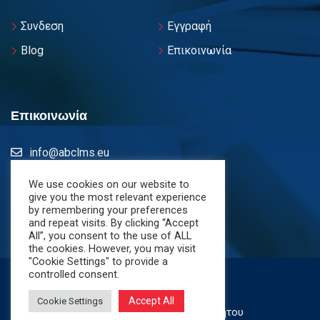
Συνδεση
Εγγραφή
Blog
Επικοινωνία
Επικοινωνία
info@abclms.eu
We use cookies on our website to
abclms.eu
give you the most relevant experience
by remembering your preferences
and repeat visits. By clicking “Accept
All”, you consent to the use of ALL
the cookies. However, you may visit
"Cookie Settings" to provide a
controlled consent.
© 2023 Abclms.eu.
Accept All
Cookie Settings
Όροι Χρήσης – Πολιτική Απορρήτου